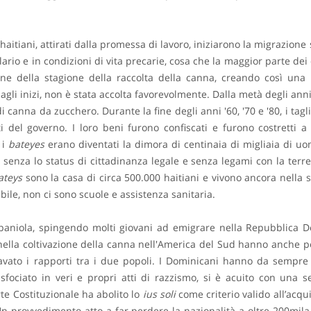
o haitiani, attirati dalla promessa di lavoro, iniziarono la migrazion
ario e in condizioni di vita precarie, cosa che la maggior parte dei 
 fine della stagione della raccolta della canna, creando così un
li inizi, non è stata accolta favorevolmente. Dalla metà degli anni 
di canna da zucchero. Durante la fine degli anni '60, '70 e '80, i tag
ti del governo. I loro beni furono confiscati e furono costretti 
 i
bateyes
erano diventati la dimora di centinaia di migliaia di uo
enza lo status di cittadinanza legale e senza legami con la terre
ateys
sono la casa di circa 500.000 haitiani e vivono ancora nella s
bile, non ci sono scuole e assistenza sanitaria.
ispaniola, spingendo molti giovani ad emigrare nella Repubblica D
 nella coltivazione della canna nell'America del Sud hanno anche 
o i rapporti tra i due popoli. I Dominicani hanno da sempre attr
sfociato in veri e propri atti di razzismo, si è acuito con una
e Costituzionale ha abolito lo
ius soli
come criterio valido all’acqu
Un provvedimento atto a far perdere la nazionalità a oltre 200mila 