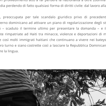
idia perdendo di fatto qualsiasi forma di diritti civile: dal lavoro al
e, preoccupata per tale scandalo giuridico privo di preced
verno dominicano ad attivare un piano di regolarizzazione degli str
15 – scaduto il termine ultimo per presentare la domanda – e i
te rimpatriate ad Haiti tra minacce, violenze e deportazioni di 
 così molti immigrati haitiani che continuano a vivere nei batey
 loro turno e siano costrette così a lasciare la Repubblica Dominic
e la lingua.