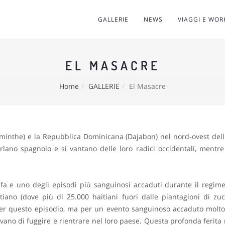
GALLERIE
NEWS
VIAGGI E WO
EL MASACRE
Home
GALLERIE
El Masacre
minthe) e la Repubblica Dominicana (Dajabon) nel nord-ovest dell'
rlano spagnolo e si vantano delle loro radici occidentali, mentre 
 fa e uno degli episodi più sanguinosi accaduti durante il regime 
itiano (dove più di 25.000 haitiani fuori dalle piantagioni di z
per questo episodio, ma per un evento sanguinoso accaduto molto p
cavano di fuggire e rientrare nel loro paese. Questa profonda ferita 