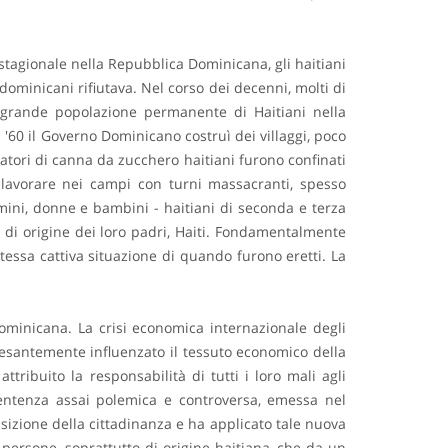
e stagionale nella Repubblica Dominicana, gli haitiani
dominicani rifiutava. Nel corso dei decenni, molti di
a grande popolazione permanente di Haitiani nella
'60 il Governo Dominicano costruì dei villaggi, poco
liatori di canna da zucchero haitiani furono confinati
a lavorare nei campi con turni massacranti, spesso
mini, donne e bambini - haitiani di seconda e terza
 di origine dei loro padri, Haiti. Fondamentalmente
tessa cattiva situazione di quando furono eretti. La
ominicana. La crisi economica internazionale degli
pesantemente influenzato il tessuto economico della
ibuito la responsabilità di tutti i loro mali agli
 sentenza assai polemica e controversa, emessa nel
isizione della cittadinanza e ha applicato tale nuova
persone, soprattutto di origine haitiana, che da un