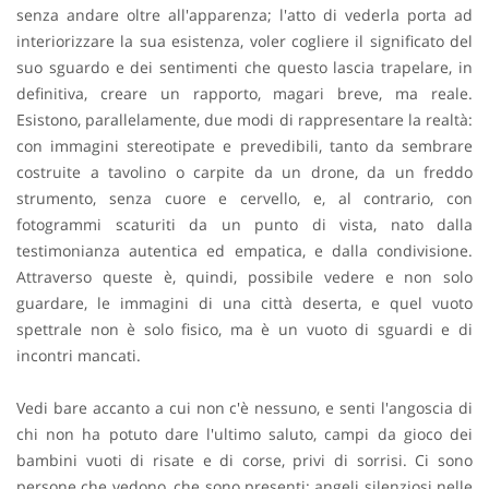
senza andare oltre all'apparenza; l'atto di vederla porta ad
interiorizzare la sua esistenza, voler cogliere il significato del
suo sguardo e dei sentimenti che questo lascia trapelare, in
definitiva, creare un rapporto, magari breve, ma reale.
Esistono, parallelamente, due modi di rappresentare la realtà:
con immagini stereotipate e prevedibili, tanto da sembrare
costruite a tavolino o carpite da un drone, da un freddo
strumento, senza cuore e cervello, e, al contrario, con
fotogrammi scaturiti da un punto di vista, nato dalla
testimonianza autentica ed empatica, e dalla condivisione.
Attraverso queste è, quindi, possibile vedere e non solo
guardare, le immagini di una città deserta, e quel vuoto
spettrale non è solo fisico, ma è un vuoto di sguardi e di
incontri mancati.
Vedi bare accanto a cui non c'è nessuno, e senti l'angoscia di
chi non ha potuto dare l'ultimo saluto, campi da gioco dei
bambini vuoti di risate e di corse, privi di sorrisi. Ci sono
persone che vedono, che sono presenti: angeli silenziosi nelle