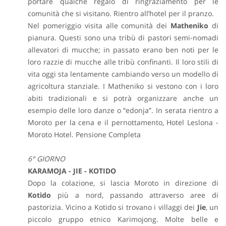
portare qualche regalo di ringraziamento per le
comunità che si visitano. Rientro all’hotel per il pranzo.
Nel pomeriggio visita alle comunità dei
Matheniko
di
pianura. Questi sono una tribù di pastori semi-nomadi
allevatori di mucche; in passato erano ben noti per le
loro razzie di mucche alle tribù confinanti. Il loro stili di
vita oggi sta lentamente cambiando verso un modello di
agricoltura stanziale. I Matheniko si vestono con i loro
abiti tradizionali e si potrà organizzare anche un
esempio delle loro danze o “edonja”. In serata rientro a
Moroto per la cena e il pernottamento, Hotel Leslona -
Moroto Hotel. Pensione Completa
6° GIORNO
KARAMOJA - JIE - KOTIDO
Dopo la colazione, si lascia Moroto in direzione di
Kotido
più a nord, passando attraverso aree di
pastorizia. Vicino a Kotido si trovano i villaggi dei
Jie
, un
piccolo gruppo etnico Karimojong. Molte belle e