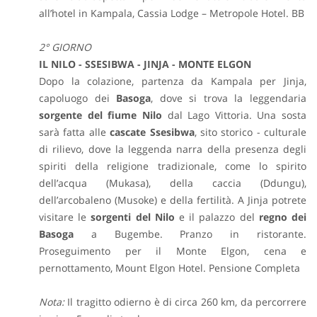
all’hotel in Kampala, Cassia Lodge – Metropole Hotel. BB
2° GIORNO
IL NILO - SSESIBWA - JINJA - MONTE ELGON
Dopo la colazione, partenza da Kampala per Jinja,
capoluogo dei
Basoga
, dove si trova la leggendaria
sorgente del fiume Nilo
dal Lago Vittoria.
Una sosta
sarà fatta alle
cascate Ssesibwa
, sito storico - culturale
di rilievo, dove la leggenda narra della presenza degli
spiriti della religione tradizionale, come lo spirito
dell’acqua (Mukasa), della caccia (Ddungu),
dell’arcobaleno (Musoke) e della fertilità. A Jinja potrete
visitare le
sorgenti del Nilo
e il palazzo del
regno dei
Basoga
a Bugembe. Pranzo in ristorante.
Proseguimento per il Monte Elgon, cena e
pernottamento, Mount Elgon Hotel. Pensione Completa
Nota:
Il tragitto odierno è di circa 260 km, da percorrere