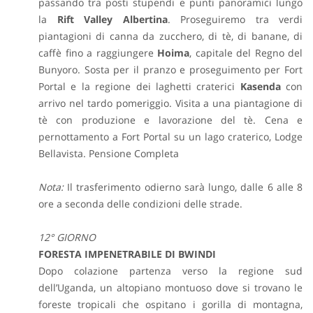
passando tra posti stupendi e punti panoramici lungo
la
Rift Valley Albertina
. Proseguiremo tra verdi
piantagioni di canna da zucchero, di tè, di banane, di
caffè fino a raggiungere
Hoima
, capitale del Regno del
Bunyoro. Sosta per il pranzo e proseguimento per Fort
Portal e la regione dei laghetti craterici
Kasenda
con
arrivo nel tardo pomeriggio. Visita a una piantagione di
tè con produzione e lavorazione del tè. Cena e
pernottamento a Fort Portal su un lago craterico, Lodge
Bellavista. Pensione Completa
Nota:
Il trasferimento odierno sarà lungo, dalle 6 alle 8
ore a seconda delle condizioni delle strade.
12° GIORNO
FORESTA IMPENETRABILE DI BWINDI
Dopo colazione partenza verso la regione sud
dell’Uganda, un altopiano montuoso dove si trovano le
foreste tropicali che ospitano i gorilla di montagna,